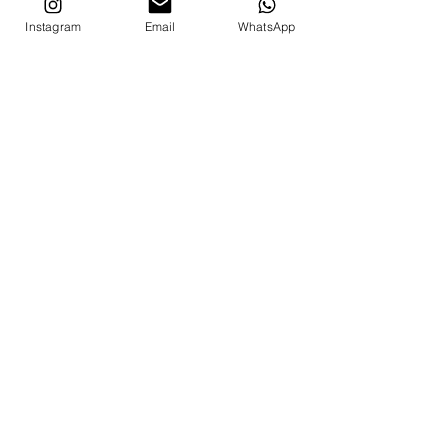
Instagram
Email
WhatsApp
Menu
Home
Empresa
Loja Virtual
Fale com um especialista
Representantes
Siga-nos
© 2024 SDS Automação. Todos os Direitos Reservados.